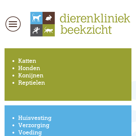
Katten
Honden
Konijnen
Reptielen
Huisvesting
Verzorging
Voeding